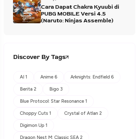
Cara Dapat Chakra Kyuubi di
PUBG MOBILE Versi 4.5
(Naruto: Ninjas Assemble)
Discover By Tags
AI 1
Anime 6
Arknights: Endfield 6
Berita 2
Bigo 3
Blue Protocol: Star Resonance 1
Choppy Cuts 1
Crystal of Atlan 2
Digimon Up 1
Dragon Nest M: Classic SEA 2