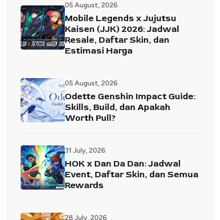
05 August, 2026
Mobile Legends x Jujutsu
Kaisen (JJK) 2026: Jadwal
Resale, Daftar Skin, dan
Estimasi Harga
05 August, 2026
Odette Genshin Impact Guide:
Skills, Build, dan Apakah
Worth Pull?
31 July, 2026
HOK x Dan Da Dan: Jadwal
Event, Daftar Skin, dan Semua
Rewards
28 July, 2026