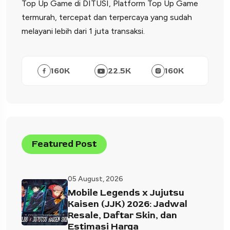
Top Up Game di DITUSI, Platform Top Up Game
termurah, tercepat dan terpercaya yang sudah
melayani lebih dari 1 juta transaksi.
160
K
22.5
K
160
K
Featured Post
05 August, 2026
Mobile Legends x Jujutsu
Kaisen (JJK) 2026: Jadwal
Resale, Daftar Skin, dan
Estimasi Harga