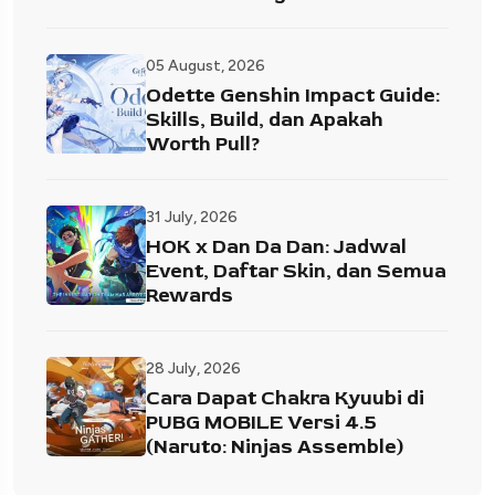
05 August, 2026
Odette Genshin Impact Guide:
Skills, Build, dan Apakah
Worth Pull?
31 July, 2026
HOK x Dan Da Dan: Jadwal
Event, Daftar Skin, dan Semua
Rewards
28 July, 2026
Cara Dapat Chakra Kyuubi di
PUBG MOBILE Versi 4.5
(Naruto: Ninjas Assemble)