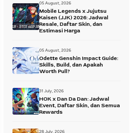
05 August, 2026
Mobile Legends x Jujutsu
Kaisen (JJK) 2026: Jadwal
Resale, Daftar Skin, dan
Estimasi Harga
05 August, 2026
Odette Genshin Impact Guide:
Skills, Build, dan Apakah
Worth Pull?
31 July, 2026
HOK x Dan Da Dan: Jadwal
Event, Daftar Skin, dan Semua
Rewards
28 July, 2026