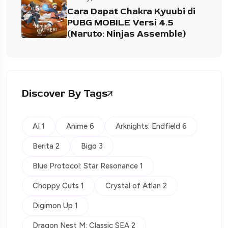
Cara Dapat Chakra Kyuubi di
PUBG MOBILE Versi 4.5
(Naruto: Ninjas Assemble)
Discover By Tags
AI 1
Anime 6
Arknights: Endfield 6
Berita 2
Bigo 3
Blue Protocol: Star Resonance 1
Choppy Cuts 1
Crystal of Atlan 2
Digimon Up 1
Dragon Nest M: Classic SEA 2