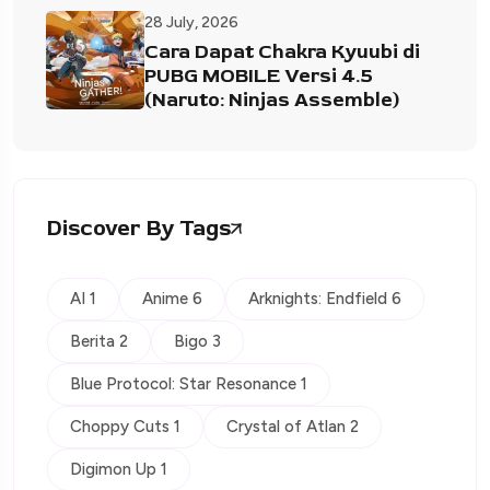
28 July, 2026
Cara Dapat Chakra Kyuubi di
PUBG MOBILE Versi 4.5
(Naruto: Ninjas Assemble)
Discover By Tags
AI 1
Anime 6
Arknights: Endfield 6
Berita 2
Bigo 3
Blue Protocol: Star Resonance 1
Choppy Cuts 1
Crystal of Atlan 2
Digimon Up 1