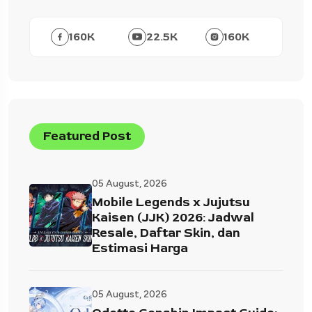
160
K
22.5
K
160
K
Featured Post
05 August, 2026
Mobile Legends x Jujutsu
Kaisen (JJK) 2026: Jadwal
Resale, Daftar Skin, dan
Estimasi Harga
05 August, 2026