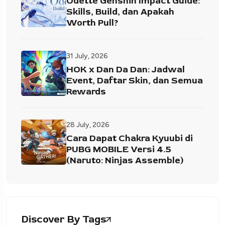
Odette Genshin Impact Guide:
Skills, Build, dan Apakah
Worth Pull?
31 July, 2026
HOK x Dan Da Dan: Jadwal
Event, Daftar Skin, dan Semua
Rewards
28 July, 2026
Cara Dapat Chakra Kyuubi di
PUBG MOBILE Versi 4.5
(Naruto: Ninjas Assemble)
Discover By Tags