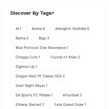
Discover By Tags
AI 1
Anime 6
Arknights: Endfield 6
Berita 2
Bigo 3
Blue Protocol: Star Resonance 1
Choppy Cuts 1
Crystal of Atlan 2
Digimon Up 1
Dragon Nest M: Classic SEA 2
Duet Night Abyss 1
EA Sports FC Mobile 1
eFootball 3
Etheria: Restart 1
Fate Grand Order 1