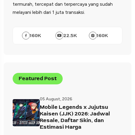
termurah, tercepat dan terpercaya yang sudah
melayani lebih dari 1 juta transaksi.
160
K
22.5
K
160
K
Featured Post
05 August, 2026
Mobile Legends x Jujutsu
Kaisen (JJK) 2026: Jadwal
Resale, Daftar Skin, dan
Estimasi Harga