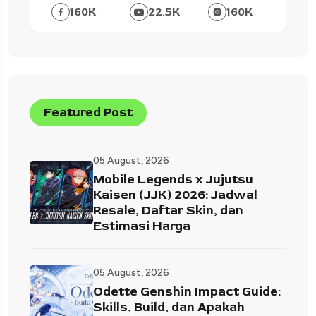
160
K
22.5
K
160
K
Featured Post
05 August, 2026
Mobile Legends x Jujutsu
Kaisen (JJK) 2026: Jadwal
Resale, Daftar Skin, dan
Estimasi Harga
05 August, 2026
Odette Genshin Impact Guide:
Skills, Build, dan Apakah