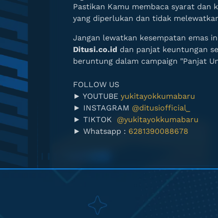
Pastikan Kamu membaca syarat dan k
yang diperlukan dan tidak melewatkan
Jangan lewatkan kesempatan emas ini
Ditusi.co.id
dan panjat keuntungan s
beruntung dalam campaign "Panjat Un
FOLLOW US
► YOUTUBE
yukitayokkumabaru
► INSTAGRAM
@ditusiofficial_
► TIKTOK
@yukitayokkumabaru
► Whatsapp :
6281390088678