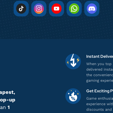
Instant Delive
When you top u
delivered inst
the convenienc
gaming experie
Get Exciting 
apest,
Game enthusias
top-up
experience wit
han
1
discounts and 