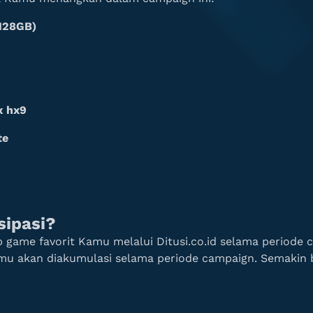
128GB)
x hx9
te
sipasi?
 game favorit Kamu melalui Ditusi.co.id selama periode 
amu akan diakumulasi selama periode campaign. Semakin 