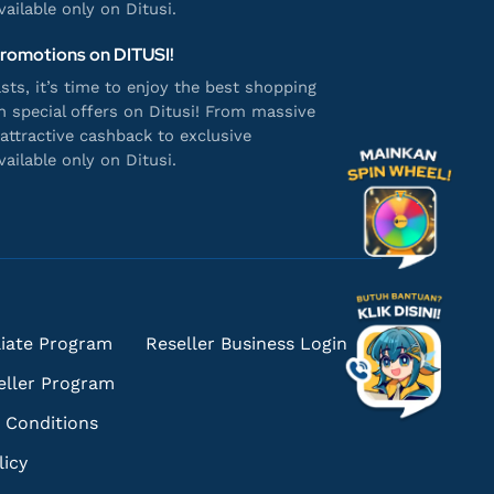
ailable only on Ditusi.
Promotions on DITUSI!
ts, it’s time to enjoy the best shopping
h special offers on Ditusi! From massive
attractive cashback to exclusive
ailable only on Ditusi.
iliate Program
Reseller Business Login
eller Program
 Conditions
licy