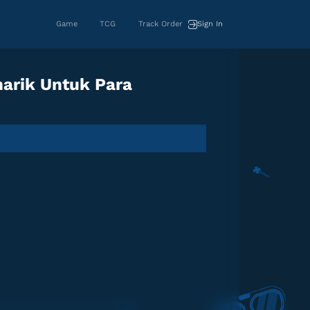
Game
TCG
Track Order
Sign In
arik Untuk Para