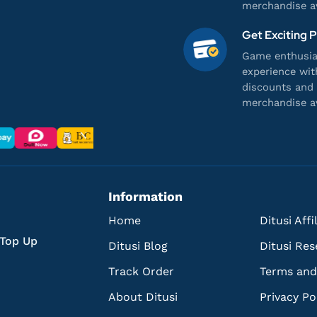
merchandise av
Get Exciting 
Game enthusias
experience wit
discounts and 
merchandise av
Information
Home
Ditusi Aff
 Top Up
Ditusi Blog
Ditusi Res
Track Order
Terms and
About Ditusi
Privacy Po