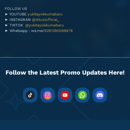
FOLLOW US
► YOUTUBE
yukitayokkumabaru
► INSTAGRAM
@ditusiofficial_
► TIKTOK
@yukitayokkumabaru
► Whatsapp : wa.me/
6281390088678
Follow the Latest Promo Updates Here!