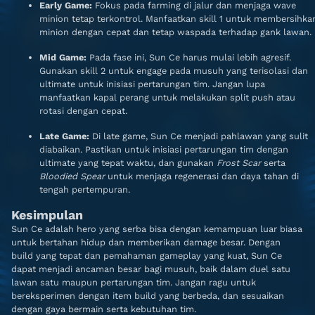
Early Game:
Fokus pada farming di jalur dan menjaga wave
minion tetap terkontrol. Manfaatkan skill 1 untuk membersihka
minion dengan cepat dan tetap waspada terhadap gank lawan.
Mid Game:
Pada fase ini, Sun Ce harus mulai lebih agresif.
Gunakan skill 2 untuk engage pada musuh yang terisolasi dan
ultimate untuk inisiasi pertarungan tim. Jangan lupa
manfaatkan kapal perang untuk melakukan split push atau
rotasi dengan cepat.
Late Game:
Di late game, Sun Ce menjadi pahlawan yang sulit
diabaikan. Pastikan untuk inisiasi pertarungan tim dengan
ultimate yang tepat waktu, dan gunakan
Frost Scar
serta
Bloodied Spear
untuk menjaga regenerasi dan daya tahan di
tengah pertempuran.
Kesimpulan
Sun Ce adalah hero yang serba bisa dengan kemampuan luar biasa
untuk bertahan hidup dan memberikan damage besar. Dengan
build yang tepat dan pemahaman gameplay yang kuat, Sun Ce
dapat menjadi ancaman besar bagi musuh, baik dalam duel satu
lawan satu maupun pertarungan tim. Jangan ragu untuk
bereksperimen dengan item build yang berbeda, dan sesuaikan
dengan gaya bermain serta kebutuhan tim.