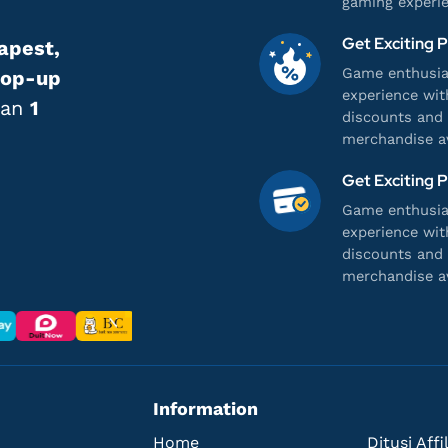
gaming experie
Get Exciting 
apest,
Game enthusias
top-up
experience wit
han
1
discounts and 
merchandise av
Get Exciting 
Game enthusias
experience wit
discounts and 
merchandise av
Information
Home
Ditusi Aff