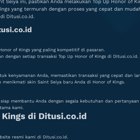
t Seiya ini, pastikan Anda melakukan Top Up Honor of Kin
ings yang termurah dengan proses yang cepat dan mudah
i Ditusi.co.id.
usi.co.id
nor of Kings yang paling kompetitif di pasaran.
 dengan setiap transaksi Top Up Honor of Kings di Ditusi.co.id.
tuk kenyamanan Anda, memastikan transaksi yang cepat dan lan
menikmati skin Saint Seiya baru Anda di Honor of Kings.
u siap membantu Anda dengan segala kebutuhan dan pertanyaan t
utama kami.
Kings di Ditusi.co.id
ite resmi kami di Ditusi.co.id.