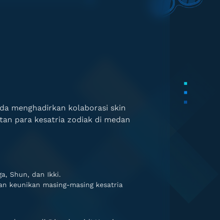
nda menghadirkan kolaborasi skin
atan para kesatria zodiak di medan
a, Shun, dan Ikki.
an keunikan masing-masing kesatria