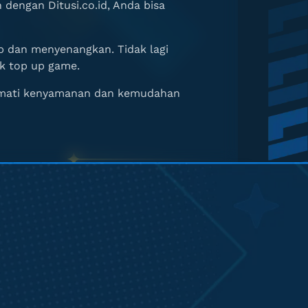
dengan Ditusi.co.id, Anda bisa
p dan menyenangkan. Tidak lagi
k top up game.
ikmati kenyamanan dan kemudahan