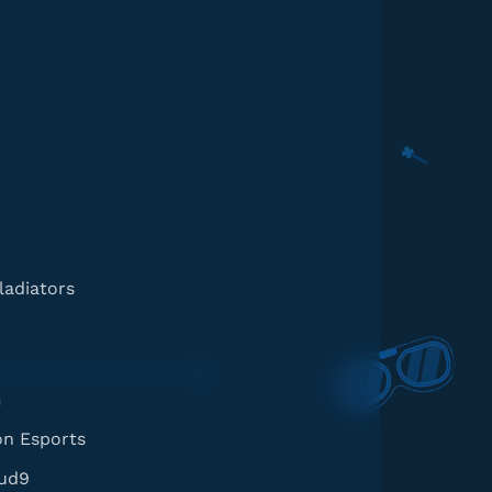
ladiators
m
on Esports
ud9