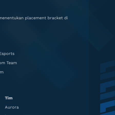
enentukan placement bracket di
Esports
om Team
am
Tim
Aurora