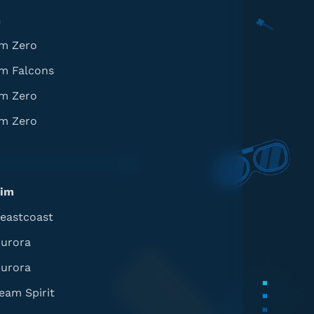
m
m Zero
m Falcons
m Zero
m Zero
im
eastcoast
urora
urora
eam Spirit