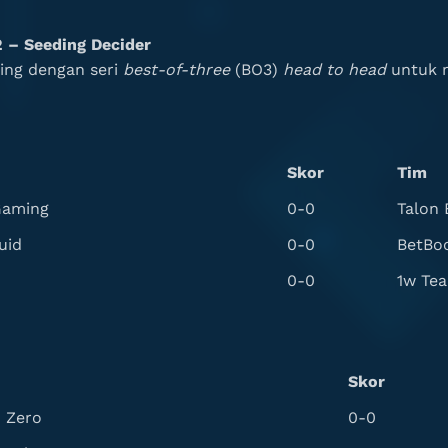
2 – Seeding Decider
ding dengan seri
best-of-three
(BO3)
head to head
untuk m
Skor
Tim
Gaming
0-0
Talon 
uid
0-0
BetBo
0-0
1w Te
Skor
 Zero
0-0