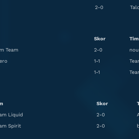
2-0
Tal
Skor
Tim
om Team
2-0
nou
ero
1-1
Tea
1-1
Tea
m
Skor
am Liquid
2-0
am Spirit
2-0