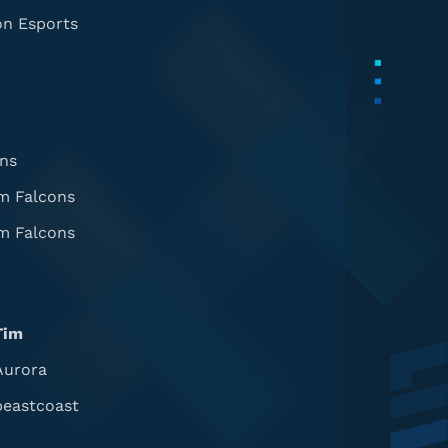
on Esports
ns
m Falcons
m Falcons
Tim
Aurora
beastcoast