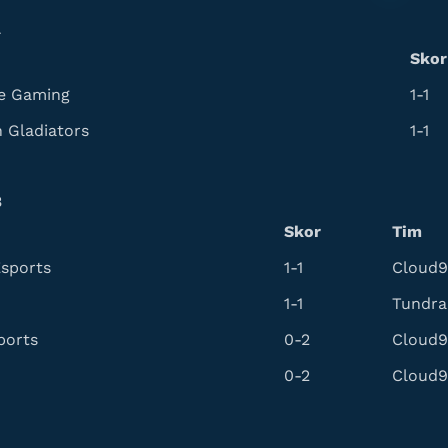
A
Skor
e Gaming
1-1
 Gladiators
1-1
B
Skor
Tim
sports
1-1
Cloud9
1-1
Tundra
ports
0-2
Cloud9
0-2
Cloud9