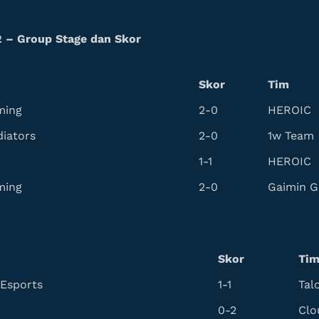
2 – Group Stage dan Skor
Skor
Tim
ming
2-0
HEROIC
diators
2-0
1w Team
1-1
HEROIC
ming
2-0
Gaimin G
Skor
Ti
Esports
1-1
Tal
0-2
Clo