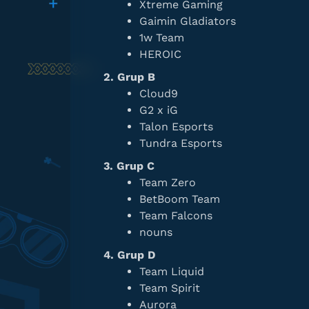
Xtreme Gaming
Gaimin Gladiators
1w Team
HEROIC
2. Grup B
Cloud9
G2 x iG
Talon Esports
Tundra Esports
3. Grup C
Team Zero
BetBoom Team
Team Falcons
nouns
4. Grup D
Team Liquid
Team Spirit
Aurora