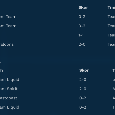
Skor
Ti
om Team
0-2
Tea
om Team
0-2
Tea
1-1
Tea
alcons
2-0
Tea
D
im
Skor
T
am Liquid
2-0
b
am Spirit
2-0
A
astcoast
0-2
A
am Liquid
0-2
T