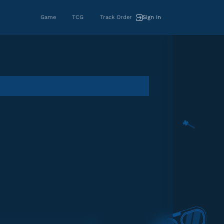
Game
TCG
Track Order
Sign In