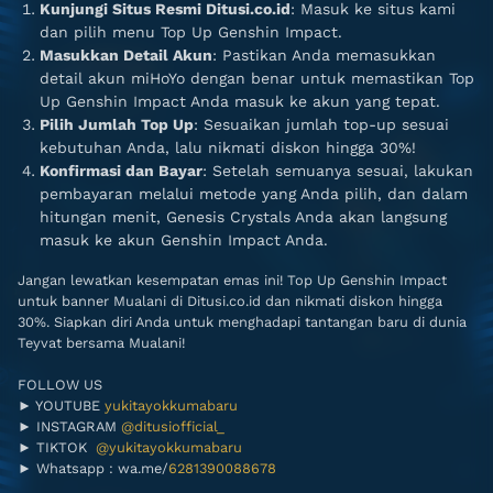
Kunjungi Situs Resmi Ditusi.co.id
: Masuk ke situs kami
dan pilih menu Top Up Genshin Impact.
Masukkan Detail Akun
: Pastikan Anda memasukkan
detail akun miHoYo dengan benar untuk memastikan Top
Up Genshin Impact Anda masuk ke akun yang tepat.
Pilih Jumlah Top Up
: Sesuaikan jumlah top-up sesuai
kebutuhan Anda, lalu nikmati diskon hingga 30%!
Konfirmasi dan Bayar
: Setelah semuanya sesuai, lakukan
pembayaran melalui metode yang Anda pilih, dan dalam
hitungan menit, Genesis Crystals Anda akan langsung
masuk ke akun Genshin Impact Anda.
Jangan lewatkan kesempatan emas ini! Top Up Genshin Impact
untuk banner Mualani di Ditusi.co.id dan nikmati diskon hingga
30%. Siapkan diri Anda untuk menghadapi tantangan baru di dunia
Teyvat bersama Mualani!
FOLLOW US
► YOUTUBE
yukitayokkumabaru
► INSTAGRAM
@ditusiofficial_
► TIKTOK
@yukitayokkumabaru
► Whatsapp : wa.me/
6281390088678