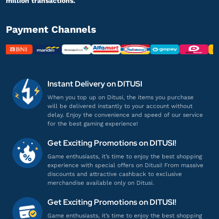
million transactions.
Payment Channels
Instant Delivery on DITUSI
When you top up on Ditusi, the items you purchase
will be delivered instantly to your account without
delay. Enjoy the convenience and speed of our service
for the best gaming experience!
Get Exciting Promotions on DITUSI!
Game enthusiasts, it’s time to enjoy the best shopping
experience with special offers on Ditusi! From massive
discounts and attractive cashback to exclusive
merchandise available only on Ditusi.
Get Exciting Promotions on DITUSI!
Game enthusiasts, it’s time to enjoy the best shopping