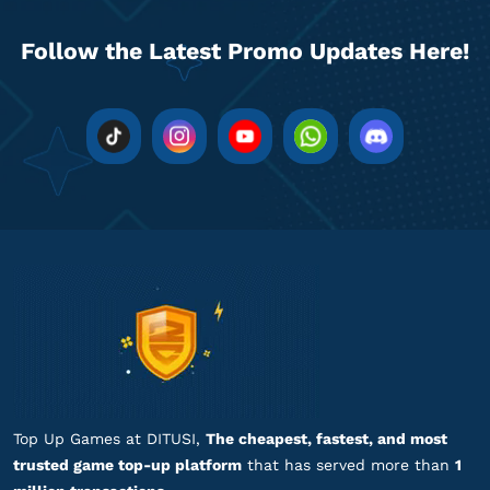
Follow the Latest Promo Updates Here!
Top Up Games at DITUSI,
The cheapest, fastest, and most
trusted game top-up platform
that has served more than
1