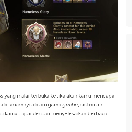
ss
yang mulai terbuka ketika akun kamu mencapai
ss pada umumnya dalam game
gacha
, sistem ini
ng kamu capai dengan menyelesaikan berbagai