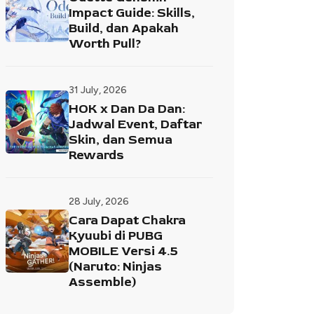
Impact Guide: Skills,
Build, dan Apakah
Worth Pull?
31 July, 2026
HOK x Dan Da Dan:
Jadwal Event, Daftar
Skin, dan Semua
Rewards
28 July, 2026
Cara Dapat Chakra
Kyuubi di PUBG
MOBILE Versi 4.5
(Naruto: Ninjas
Assemble)