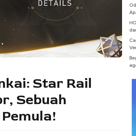
Od
Ap
HO
da
Ca
Ve
Be
ag
kai: Star Rail
r, Sebuah
 Pemula!