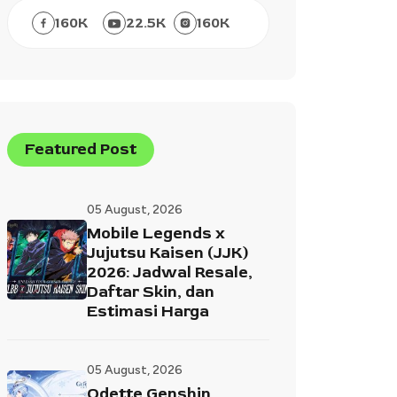
160
K
22.5
K
160
K
Featured Post
05 August, 2026
Mobile Legends x
Jujutsu Kaisen (JJK)
2026: Jadwal Resale,
Daftar Skin, dan
Estimasi Harga
05 August, 2026
Odette Genshin