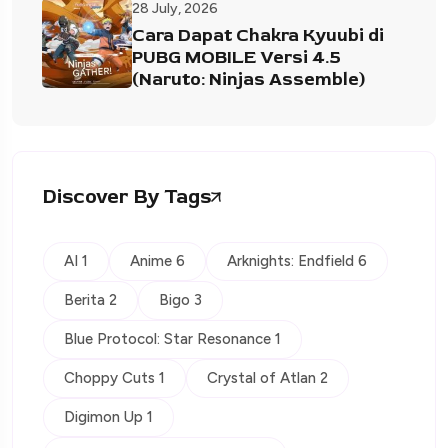
28 July, 2026
Cara Dapat Chakra Kyuubi di
PUBG MOBILE Versi 4.5
(Naruto: Ninjas Assemble)
Discover By Tags
AI 1
Anime 6
Arknights: Endfield 6
Berita 2
Bigo 3
Blue Protocol: Star Resonance 1
Choppy Cuts 1
Crystal of Atlan 2
Digimon Up 1