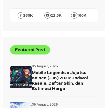
160
K
22.5
K
160
K
Featured Post
05 August, 2026
Mobile Legends x Jujutsu
Kaisen (JJK) 2026: Jadwal
Resale, Daftar Skin, dan
Estimasi Harga
05 August, 2026