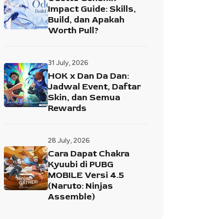
Impact Guide: Skills,
Build, dan Apakah
Worth Pull?
31 July, 2026
HOK x Dan Da Dan:
Jadwal Event, Daftar
Skin, dan Semua
Rewards
28 July, 2026
Cara Dapat Chakra
Kyuubi di PUBG
MOBILE Versi 4.5
(Naruto: Ninjas
Assemble)