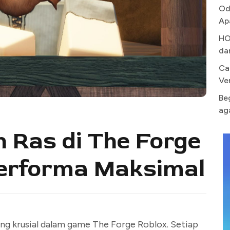
Od
Ap
HO
da
Ca
Ve
Be
ag
 Ras di The Forge
Performa Maksimal
ng krusial dalam game The Forge Roblox. Setiap