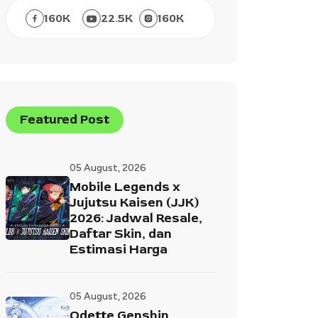
160
K
22.5
K
160
K
Featured Post
05 August, 2026
Mobile Legends x
Jujutsu Kaisen (JJK)
2026: Jadwal Resale,
Daftar Skin, dan
Estimasi Harga
05 August, 2026
Odette Genshin