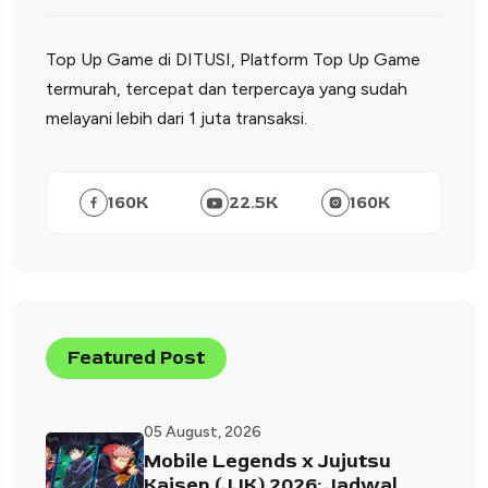
Top Up Game di DITUSI, Platform Top Up Game
termurah, tercepat dan terpercaya yang sudah
melayani lebih dari 1 juta transaksi.
160
K
22.5
K
160
K
Featured Post
05 August, 2026
Mobile Legends x Jujutsu
Kaisen (JJK) 2026: Jadwal