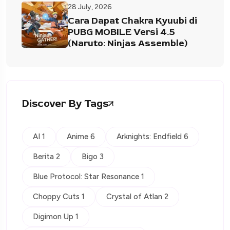
28 July, 2026
Cara Dapat Chakra Kyuubi di
PUBG MOBILE Versi 4.5
(Naruto: Ninjas Assemble)
Discover By Tags
AI 1
Anime 6
Arknights: Endfield 6
Berita 2
Bigo 3
Blue Protocol: Star Resonance 1
Choppy Cuts 1
Crystal of Atlan 2
Digimon Up 1