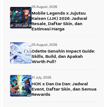
05 August, 2026
Mobile Legends x Jujutsu
Kaisen (JJK) 2026: Jadwal
Resale, Daftar Skin, dan
Estimasi Harga
05 August, 2026
Odette Genshin Impact Guide:
Skills, Build, dan Apakah
Worth Pull?
31 July, 2026
HOK x Dan Da Dan: Jadwal
Event, Daftar Skin, dan Semua
Rewards