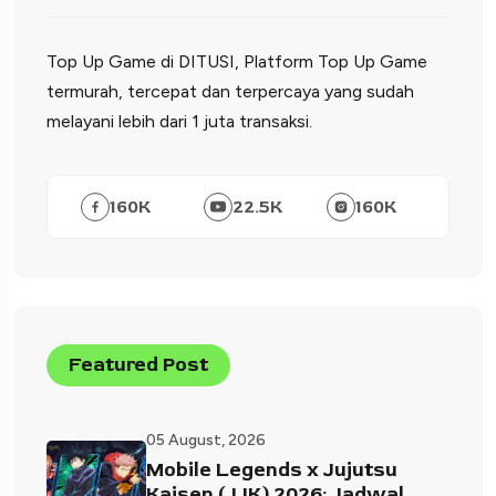
Top Up Game di DITUSI, Platform Top Up Game
termurah, tercepat dan terpercaya yang sudah
melayani lebih dari 1 juta transaksi.
160
K
22.5
K
160
K
Featured Post
05 August, 2026
Mobile Legends x Jujutsu
Kaisen (JJK) 2026: Jadwal