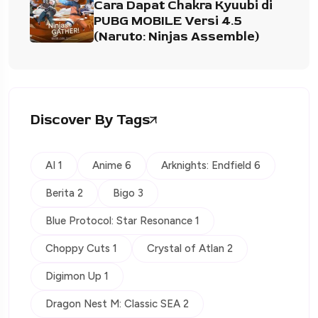
Cara Dapat Chakra Kyuubi di
PUBG MOBILE Versi 4.5
(Naruto: Ninjas Assemble)
Discover By Tags
AI 1
Anime 6
Arknights: Endfield 6
Berita 2
Bigo 3
Blue Protocol: Star Resonance 1
Choppy Cuts 1
Crystal of Atlan 2
Digimon Up 1
Dragon Nest M: Classic SEA 2