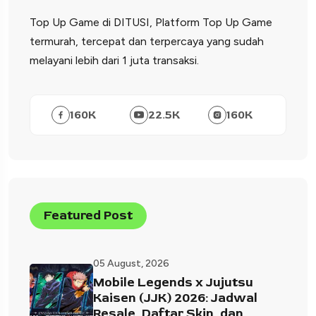
Top Up Game di DITUSI, Platform Top Up Game
termurah, tercepat dan terpercaya yang sudah
melayani lebih dari 1 juta transaksi.
160
K
22.5
K
160
K
Featured Post
05 August, 2026
Mobile Legends x Jujutsu
Kaisen (JJK) 2026: Jadwal
Resale, Daftar Skin, dan