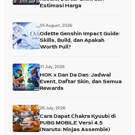
Estimasi Harga
05 August, 2026
Odette Genshin Impact Guide:
Skills, Build, dan Apakah
Worth Pull?
31 July, 2026
HOK x Dan Da Dan: Jadwal
Event, Daftar Skin, dan Semua
Rewards
28 July, 2026
Cara Dapat Chakra Kyuubi di
PUBG MOBILE Versi 4.5
(Naruto: Ninjas Assemble)