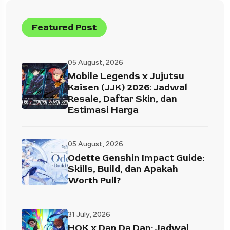
Featured Post
05 August, 2026
Mobile Legends x Jujutsu
Kaisen (JJK) 2026: Jadwal
Resale, Daftar Skin, dan
Estimasi Harga
05 August, 2026
Odette Genshin Impact Guide:
Skills, Build, dan Apakah
Worth Pull?
31 July, 2026
HOK x Dan Da Dan: Jadwal