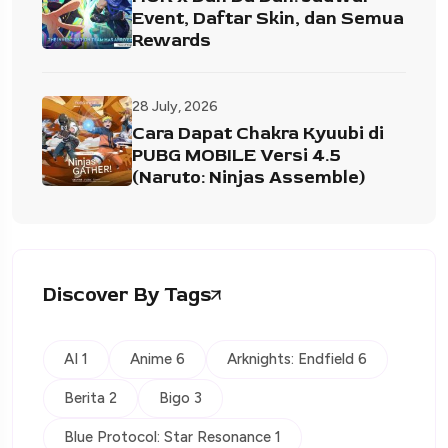
Event, Daftar Skin, dan Semua
Rewards
28 July, 2026
Cara Dapat Chakra Kyuubi di
PUBG MOBILE Versi 4.5
(Naruto: Ninjas Assemble)
Discover By Tags
AI 1
Anime 6
Arknights: Endfield 6
Berita 2
Bigo 3
Blue Protocol: Star Resonance 1