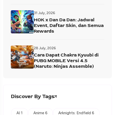
31 July, 2026
HOK x Dan Da Dan: Jadwal
Event, Daftar Skin, dan Semua
Rewards
28 July, 2026
Cara Dapat Chakra Kyuubi di
PUBG MOBILE Versi 4.5
(Naruto: Ninjas Assemble)
Discover By Tags
AI 1
Anime 6
Arknights: Endfield 6