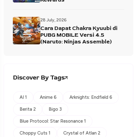
28 July, 2026
Cara Dapat Chakra Kyuubi di
PUBG MOBILE Versi 4.5
(Naruto: Ninjas Assemble)
Discover By Tags
AI 1
Anime 6
Arknights: Endfield 6
Berita 2
Bigo 3
Blue Protocol: Star Resonance 1
Choppy Cuts 1
Crystal of Atlan 2