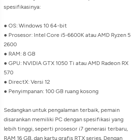
spesifikasinya:
● OS: Windows 10 64-bit
● Prosesor: Intel Core i5-6600K atau AMD Ryzen 5
2600
● RAM: 8 GB
● GPU: NVIDIA GTX 1050 Ti atau AMD Radeon RX
570
● DirectX: Versi 12
● Penyimpanan: 100 GB ruang kosong
Sedangkan untuk pengalaman terbaik, pemain
disarankan memiliki PC dengan spesifikasi yang
lebih tinggi, seperti prosesor i7 generasi terbaru,
RAM 16 GB, dan kartu grafis RTX series. Dengan