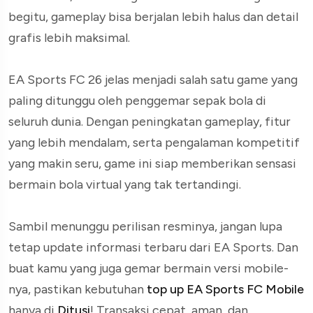
begitu, gameplay bisa berjalan lebih halus dan detail
grafis lebih maksimal.
EA Sports FC 26 jelas menjadi salah satu game yang
paling ditunggu oleh penggemar sepak bola di
seluruh dunia. Dengan peningkatan gameplay, fitur
yang lebih mendalam, serta pengalaman kompetitif
yang makin seru, game ini siap memberikan sensasi
bermain bola virtual yang tak tertandingi.
Sambil menunggu perilisan resminya, jangan lupa
tetap update informasi terbaru dari EA Sports. Dan
buat kamu yang juga gemar bermain versi mobile-
nya, pastikan kebutuhan
top up EA Sports FC Mobile
hanya di
Ditusi
! Transaksi cepat, aman, dan