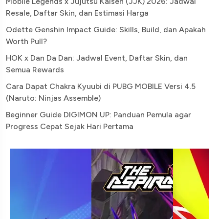
Mobile Legends x Jujutsu Kaisen (JJK) 2026: Jadwal
Resale, Daftar Skin, dan Estimasi Harga
Odette Genshin Impact Guide: Skills, Build, dan Apakah
Worth Pull?
HOK x Dan Da Dan: Jadwal Event, Daftar Skin, dan
Semua Rewards
Cara Dapat Chakra Kyuubi di PUBG MOBILE Versi 4.5
(Naruto: Ninjas Assemble)
Beginner Guide DIGIMON UP: Panduan Pemula agar
Progress Cepat Sejak Hari Pertama