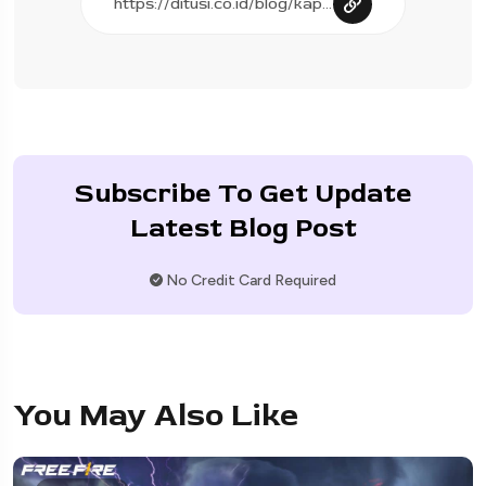
Subscribe To Get Update
Latest Blog Post
No Credit Card Required
You May Also Like