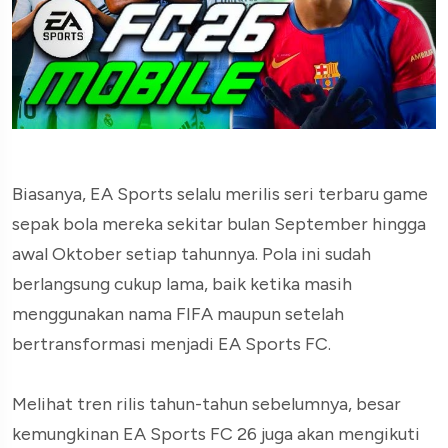
Biasanya, EA Sports selalu merilis seri terbaru game
sepak bola mereka sekitar bulan September hingga
awal Oktober setiap tahunnya. Pola ini sudah
berlangsung cukup lama, baik ketika masih
menggunakan nama FIFA maupun setelah
bertransformasi menjadi EA Sports FC.
Melihat tren rilis tahun-tahun sebelumnya, besar
kemungkinan EA Sports FC 26 juga akan mengikuti