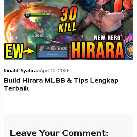
Rinaldi Syahran
April 10, 2026
Build Hirara MLBB & Tips Lengkap
Terbaik
Leave Your Comment: