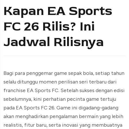
Kapan EA Sports
FC 26 Rilis? Ini
Jadwal Rilisnya
Bagi para penggemar game sepak bola, setiap tahun
selalu ditunggu momen perilisan seri terbaru dari
franchise EA Sports FC. Setelah sukses dengan edisi
sebelumnya, kini perhatian pecinta game tertuju
pada EA Sports FC 26. Game ini digadang-gadang
akan menghadirkan pengalaman bermain yang lebih
realistis, fitur baru, serta inovasi yang membuatnya