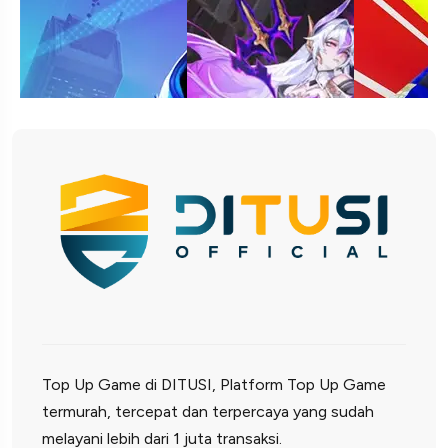
Top Up Game di DITUSI, Platform Top Up Game
termurah, tercepat dan terpercaya yang sudah
melayani lebih dari 1 juta transaksi.