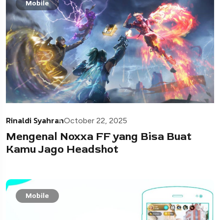
Mobile
Rinaldi Syahran
October 22, 2025
Mengenal Noxxa FF yang Bisa Buat
Kamu Jago Headshot
Mobile