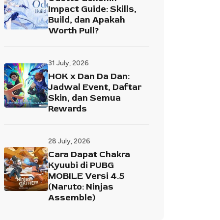
Impact Guide: Skills,
Build, dan Apakah
Worth Pull?
31 July, 2026
HOK x Dan Da Dan:
Jadwal Event, Daftar
Skin, dan Semua
Rewards
28 July, 2026
Cara Dapat Chakra
Kyuubi di PUBG
MOBILE Versi 4.5
(Naruto: Ninjas
Assemble)