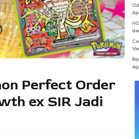
Od
Ap
HO
da
Ca
Ve
Be
ag
on Perfect Order
th ex SIR Jadi