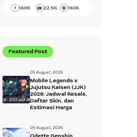
160
K
22.5
K
160
K
Featured Post
05 August, 2026
Mobile Legends x
Jujutsu Kaisen (JJK)
2026: Jadwal Resale,
Daftar Skin, dan
Estimasi Harga
05 August, 2026
Odette Genshin