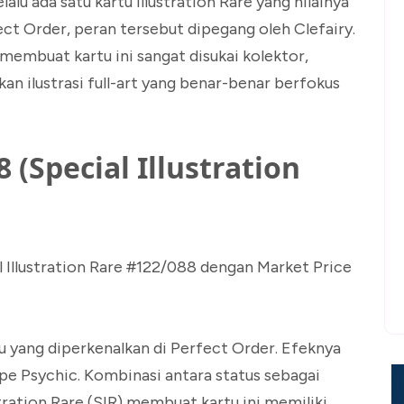
lu ada satu kartu Illustration Rare yang nilainya
ect Order, peran tersebut dipegang oleh Clefairy.
embuat kartu ini sangat disukai kolektor,
an ilustrasi full-art yang benar-benar berfokus
 (Special Illustration
l Illustration Rare #122/088 dengan Market Price
 yang diperkenalkan di Perfect Order. Efeknya
e Psychic. Kombinasi antara status sebagai
stration Rare (SIR) membuat kartu ini memiliki