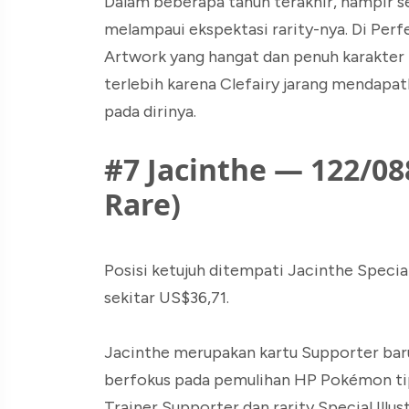
Dalam beberapa tahun terakhir, hampir sela
melampaui ekspektasi rarity-nya. Di Perf
Artwork yang hangat dan penuh karakter m
terlebih karena Clefairy jarang mendapatk
pada dirinya.
#7 Jacinthe — 122/088
Rare)
Posisi ketujuh ditempati Jacinthe Specia
sekitar US$36,71.
Jacinthe merupakan kartu Supporter baru
berfokus pada pemulihan HP Pokémon tip
Trainer Supporter dan rarity Special Illu