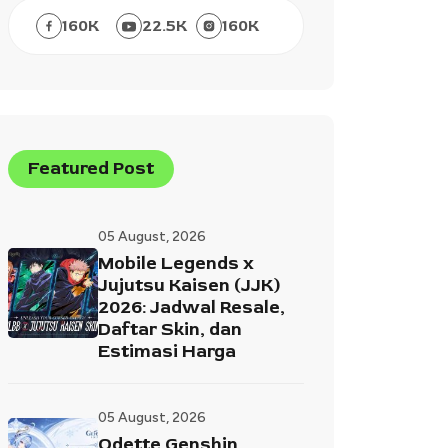
160
K
22.5
K
160
K
Featured Post
05 August, 2026
Mobile Legends x
Jujutsu Kaisen (JJK)
2026: Jadwal Resale,
Daftar Skin, dan
Estimasi Harga
05 August, 2026
Odette Genshin