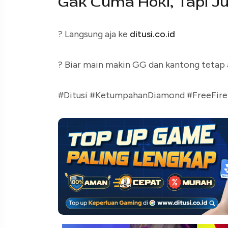
Gak Cuma Hoki, Tapi J
? Langsung aja ke
ditusi.co.id
? Biar main makin GG dan kantong tetap
#Ditusi #KetumpahanDiamond #FreeFi