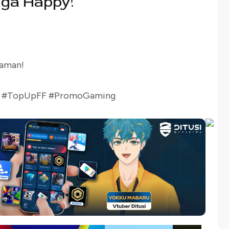
uga Happy!
 aman!
re #TopUpFF #PromoGaming