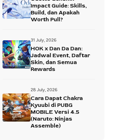
Impact Guide: Skills,
Build, dan Apakah
Worth Pull?
31 July, 2026
HOK x Dan Da Dan:
Jadwal Event, Daftar
Skin, dan Semua
Rewards
28 July, 2026
Cara Dapat Chakra
Kyuubi di PUBG
MOBILE Versi 4.5
(Naruto: Ninjas
Assemble)