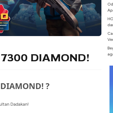
Od
Ap
HO
da
Ca
Ve
Be
7300 DIAMOND!
ag
 DIAMOND! ?
ultan Dadakan!