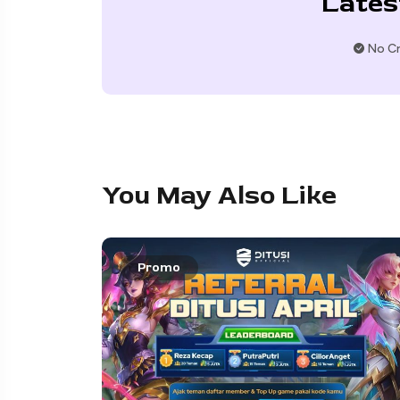
Lates
No Cr
You May Also Like
Promo