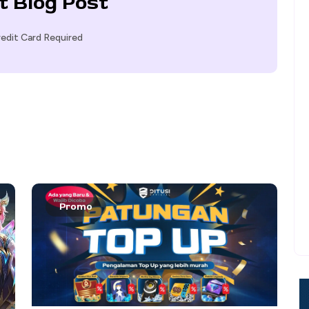
t Blog Post
edit Card Required
Promo