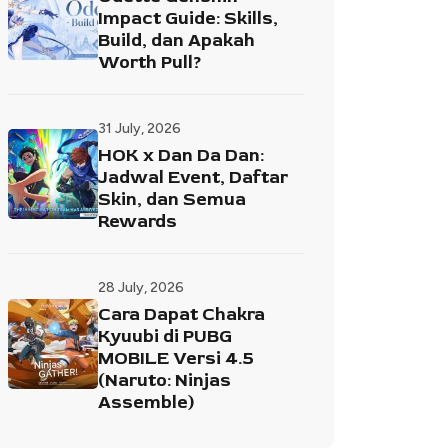
Impact Guide: Skills,
Build, dan Apakah
Worth Pull?
31 July, 2026
HOK x Dan Da Dan:
Jadwal Event, Daftar
Skin, dan Semua
Rewards
28 July, 2026
Cara Dapat Chakra
Kyuubi di PUBG
MOBILE Versi 4.5
(Naruto: Ninjas
Assemble)