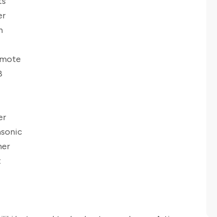
ts
er
n
Emote
8
er
sonic
her
t