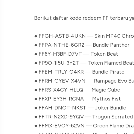
Berikut daftar kode redeem FF terbaru ya
● FFGH-ASTB-4UKN — Skin MP40 Chro
● FFPA-NTHE-6GR2 — Bundle Panther
● FF6Y-H3BF-D7VT — Token Beat
● FP9O-1I5U-3Y2T — Token Flamed Bea
● FFEM-TRLY-Q4KR — Bundle Pirate
● FFRM-GYEV-X4VN — Rampage Evo Bu
● FFRS-X4CY-HLLQ — Magic Cube
● FFXP-EY3H-RCNA — Mythos Fist
● FFAH-DNGT-NKST — Joker Bundle
● FFTR-N2XD-9YQV — Trogon Serrated
● FFMX-EVOY-62VN — Green Flame Drac