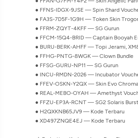
● FFAN-G7FM-Y4P2 — Skin Angelic Pan
● FFNS-IDGX-9JSE — Spin Shard Vouch
● FA3S-7D5F-1G9H — Token Skin Trogo
● FFRM-ZQYT-4KFF — SG Gurun
● FFCM-15Q4-BRID — Captain Booyah 
● BURU-BERK-AHFF — Topi Jerami, XM
● FFHG-PNTG-8WGK — Clown Bundle
● FFSG-GURU-NP11 — SG Gurun
● INCU-RMDN-2026 — Incubator Vouch
● FFEV-OSKN-Y2QX — Skin Evo Chroma
● REAL-MEBO-OYAH — Amethyst Vouc
● FFZU-EP3A-RCNT — SG2 Solaris Burs
● H2QXKNB65JV9 — Kode Terbaru
● XD497ZNQE4EJ — Kode Terbaru