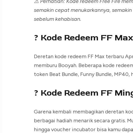
⚠️ Perhatian: Kode redeem Free Fire memi
semakin cepat menukarkannya, semakin
sebelum kehabisan.
? Kode Redeem FF Ma
Deretan kode redeem FF Max terbaru Apri
memburu Booyah. Beberapa kode redeem 
token Beat Bundle, Funny Bundle, MP40, 
? Kode Redeem FF Min
Garena kembali membagikan deretan kode
berbagai hadiah menarik secara gratis. Mul
hingga voucher incubator bisa kamu dapa