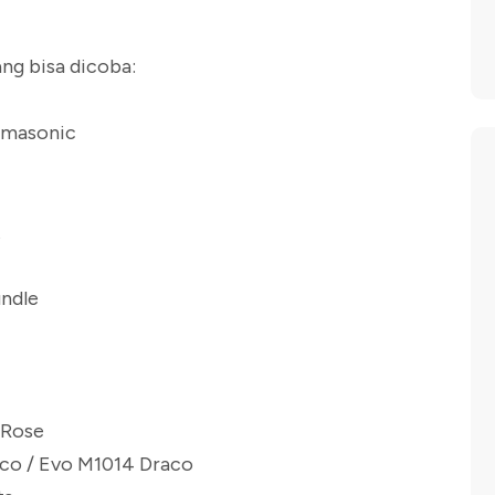
ng bisa dicoba:
masonic
t
ndle
 Rose
o / Evo M1014 Draco