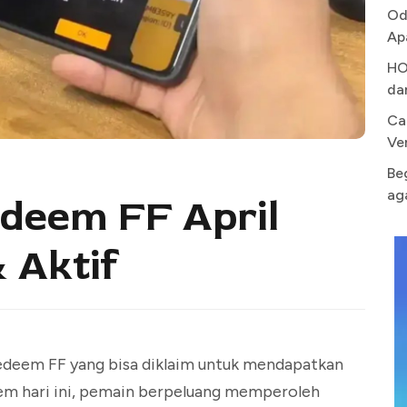
Od
Ap
HO
da
Ca
Ve
Be
ag
deem FF April
 Aktif
 redeem FF yang bisa diklaim untuk mendapatkan
deem hari ini, pemain berpeluang memperoleh