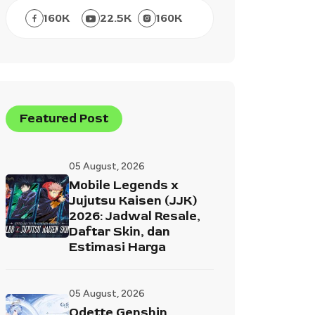
160
K
22.5
K
160
K
Featured Post
05 August, 2026
Mobile Legends x
Jujutsu Kaisen (JJK)
2026: Jadwal Resale,
Daftar Skin, dan
Estimasi Harga
05 August, 2026
Odette Genshin