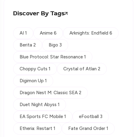
Discover By Tags
AI 1
Anime 6
Arknights: Endfield 6
Berita 2
Bigo 3
Blue Protocol: Star Resonance 1
Choppy Cuts 1
Crystal of Atlan 2
Digimon Up 1
Dragon Nest M: Classic SEA 2
Duet Night Abyss 1
EA Sports FC Mobile 1
eFootball 3
Etheria: Restart 1
Fate Grand Order 1