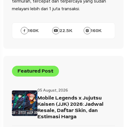
termurah, tercepat dan terpercaya yang sudah
melayani lebih dari 1 juta transaksi.
160
K
22.5
K
160
K
Featured Post
05 August, 2026
Mobile Legends x Jujutsu
Kaisen (JJK) 2026: Jadwal
Resale, Daftar Skin, dan
Estimasi Harga