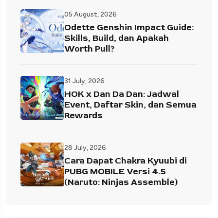
05 August, 2026
Odette Genshin Impact Guide:
Skills, Build, dan Apakah
Worth Pull?
31 July, 2026
HOK x Dan Da Dan: Jadwal
Event, Daftar Skin, dan Semua
Rewards
28 July, 2026
Cara Dapat Chakra Kyuubi di
PUBG MOBILE Versi 4.5
(Naruto: Ninjas Assemble)