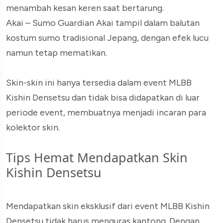
menambah kesan keren saat bertarung.
Akai – Sumo Guardian Akai tampil dalam balutan
kostum sumo tradisional Jepang, dengan efek lucu
namun tetap mematikan.
Skin-skin ini hanya tersedia dalam event MLBB
Kishin Densetsu dan tidak bisa didapatkan di luar
periode event, membuatnya menjadi incaran para
kolektor skin.
Tips Hemat Mendapatkan Skin
Kishin Densetsu
Mendapatkan skin eksklusif dari event MLBB Kishin
Densetsu tidak harus menguras kantong. Dengan