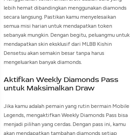
lebih hemat dibandingkan menggunakan diamonds
secara langsung. Pastikan kamu menyelesaikan
semua misi harian untuk mendapatkan token
sebanyak mungkin. Dengan begitu, peluangmu untuk
mendapatkan skin eksklusif dari MLBB Kishin
Densetsu akan semakin besar tanpa harus
mengeluarkan banyak diamonds.
Aktifkan Weekly Diamonds Pass
untuk Maksimalkan Draw
Jika kamu adalah pemain yang rutin bermain Mobile
Legends, mengaktifkan Weekly Diamonds Pass bisa
menjadi pilihan yang cerdas. Dengan pass ini, kamu
akan mendapatkan tambahan diamonds setiap