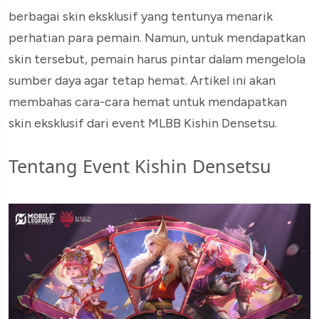
berbagai skin eksklusif yang tentunya menarik
perhatian para pemain. Namun, untuk mendapatkan
skin tersebut, pemain harus pintar dalam mengelola
sumber daya agar tetap hemat. Artikel ini akan
membahas cara-cara hemat untuk mendapatkan
skin eksklusif dari event MLBB Kishin Densetsu.
Tentang Event Kishin Densetsu