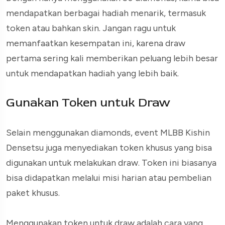
mendapatkan berbagai hadiah menarik, termasuk
token atau bahkan skin. Jangan ragu untuk
memanfaatkan kesempatan ini, karena draw
pertama sering kali memberikan peluang lebih besar
untuk mendapatkan hadiah yang lebih baik.
Gunakan Token untuk Draw
Selain menggunakan diamonds, event MLBB Kishin
Densetsu juga menyediakan token khusus yang bisa
digunakan untuk melakukan draw. Token ini biasanya
bisa didapatkan melalui misi harian atau pembelian
paket khusus.
Menggunakan token untuk draw adalah cara yang