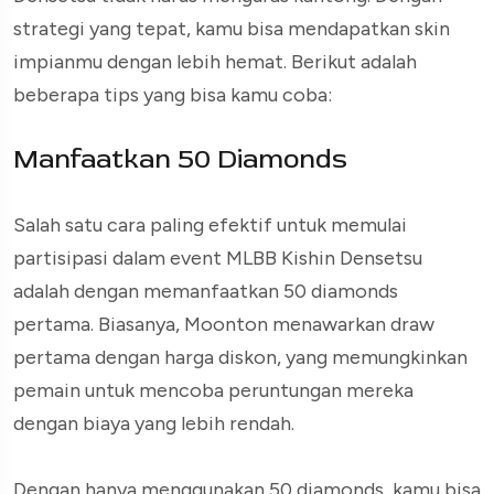
strategi yang tepat, kamu bisa mendapatkan skin
impianmu dengan lebih hemat. Berikut adalah
beberapa tips yang bisa kamu coba:
Manfaatkan 50 Diamonds
Salah satu cara paling efektif untuk memulai
partisipasi dalam event MLBB Kishin Densetsu
adalah dengan memanfaatkan 50 diamonds
pertama. Biasanya, Moonton menawarkan draw
pertama dengan harga diskon, yang memungkinkan
pemain untuk mencoba peruntungan mereka
dengan biaya yang lebih rendah.
Dengan hanya menggunakan 50 diamonds, kamu bisa