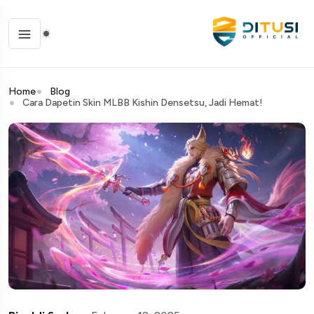
Home
Blog
Cara Dapetin Skin MLBB Kishin Densetsu, Jadi Hemat!