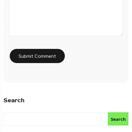
Search
Search