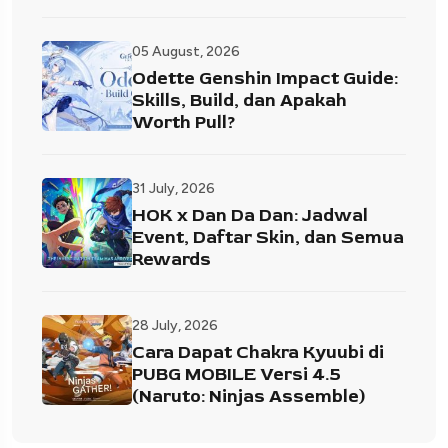
05 August, 2026
Odette Genshin Impact Guide:
Skills, Build, dan Apakah
Worth Pull?
31 July, 2026
HOK x Dan Da Dan: Jadwal
Event, Daftar Skin, dan Semua
Rewards
28 July, 2026
Cara Dapat Chakra Kyuubi di
PUBG MOBILE Versi 4.5
(Naruto: Ninjas Assemble)