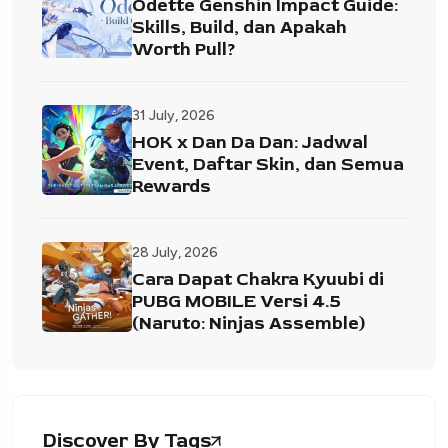
Odette Genshin Impact Guide:
Skills, Build, dan Apakah
Worth Pull?
31 July, 2026
HOK x Dan Da Dan: Jadwal
Event, Daftar Skin, dan Semua
Rewards
28 July, 2026
Cara Dapat Chakra Kyuubi di
PUBG MOBILE Versi 4.5
(Naruto: Ninjas Assemble)
Discover By Tags