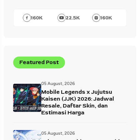
160
K
22.5
K
160
K
Featured Post
05 August, 2026
Mobile Legends x Jujutsu
Kaisen (JJK) 2026: Jadwal
Resale, Daftar Skin, dan
Estimasi Harga
05 August, 2026