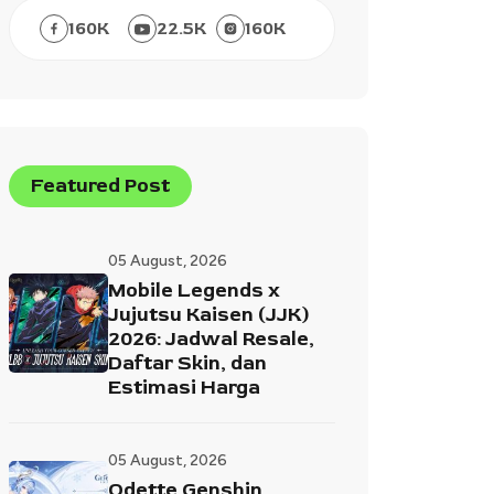
160
K
22.5
K
160
K
Featured Post
05 August, 2026
Mobile Legends x
Jujutsu Kaisen (JJK)
2026: Jadwal Resale,
Daftar Skin, dan
Estimasi Harga
05 August, 2026
Odette Genshin