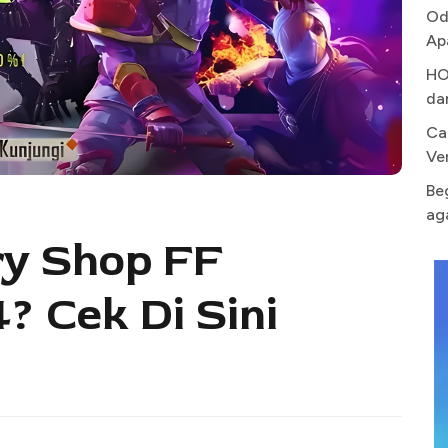
Od
Ap
HO
da
Ca
Ve
Be
ag
y Shop FF
 Cek Di Sini