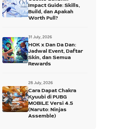
Impact Guide: Skills,
Build, dan Apakah
Worth Pull?
31 July, 2026
HOK x Dan Da Dan:
Jadwal Event, Daftar
Skin, dan Semua
Rewards
28 July, 2026
Cara Dapat Chakra
Kyuubi di PUBG
MOBILE Versi 4.5
(Naruto: Ninjas
Assemble)