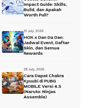
Impact Guide: Skills,
Build, dan Apakah
Worth Pull?
31 July, 2026
HOK x Dan Da Dan:
Jadwal Event, Daftar
Skin, dan Semua
Rewards
28 July, 2026
Cara Dapat Chakra
Kyuubi di PUBG
MOBILE Versi 4.5
(Naruto: Ninjas
Assemble)