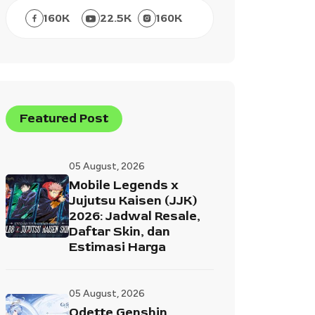
160
K
22.5
K
160
K
Featured Post
05 August, 2026
Mobile Legends x
Jujutsu Kaisen (JJK)
2026: Jadwal Resale,
Daftar Skin, dan
Estimasi Harga
05 August, 2026
Odette Genshin