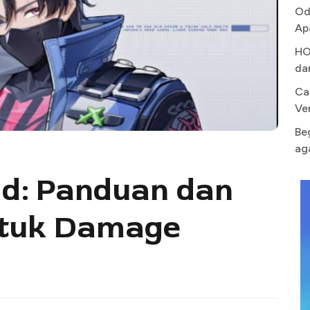
Od
Ap
HO
da
Ca
Ve
Be
ag
ld: Panduan dan
ntuk Damage