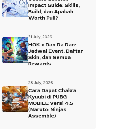
Impact Guide: Skills,
Build, dan Apakah
Worth Pull?
31 July, 2026
HOK x Dan Da Dan:
Jadwal Event, Daftar
Skin, dan Semua
Rewards
28 July, 2026
Cara Dapat Chakra
Kyuubi di PUBG
MOBILE Versi 4.5
(Naruto: Ninjas
Assemble)