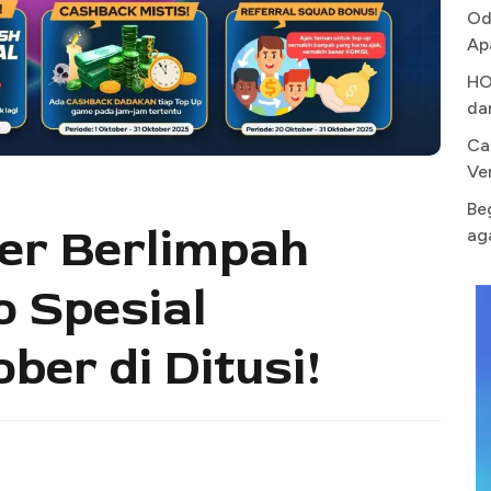
Od
Ap
HO
da
Ca
Ve
Be
er Berlimpah
ag
 Spesial
ber di Ditusi!