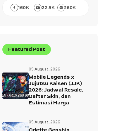
160
K
22.5
K
160
K
Featured Post
05 August, 2026
Mobile Legends x
Jujutsu Kaisen (JJK)
2026: Jadwal Resale,
Daftar Skin, dan
Estimasi Harga
05 August, 2026
Odette Genshin