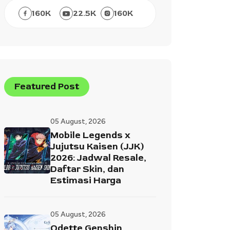
160
K
22.5
K
160
K
Featured Post
05 August, 2026
Mobile Legends x
Jujutsu Kaisen (JJK)
2026: Jadwal Resale,
Daftar Skin, dan
Estimasi Harga
05 August, 2026
Odette Genshin