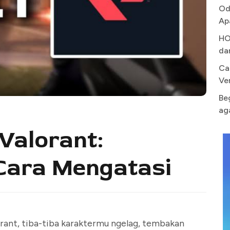
Od
Ap
HO
da
Ca
Ve
Be
ag
Valorant:
Cara Mengatasi
orant, tiba-tiba karaktermu ngelag, tembakan