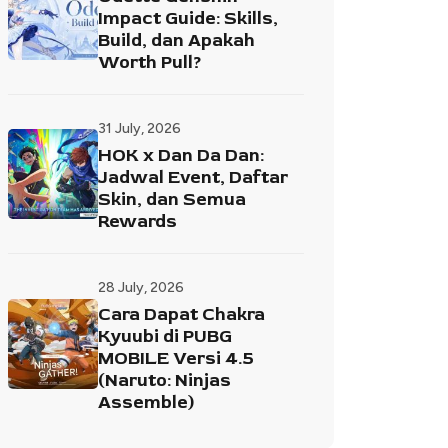
Impact Guide: Skills,
Build, dan Apakah
Worth Pull?
31 July, 2026
HOK x Dan Da Dan:
Jadwal Event, Daftar
Skin, dan Semua
Rewards
28 July, 2026
Cara Dapat Chakra
Kyuubi di PUBG
MOBILE Versi 4.5
(Naruto: Ninjas
Assemble)