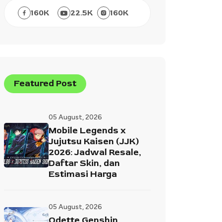
160
K
22.5
K
160
K
Featured Post
05 August, 2026
Mobile Legends x
Jujutsu Kaisen (JJK)
2026: Jadwal Resale,
Daftar Skin, dan
Estimasi Harga
05 August, 2026
Odette Genshin