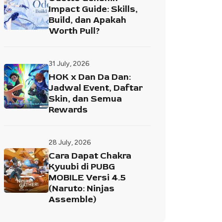
Impact Guide: Skills,
Build, dan Apakah
Worth Pull?
31 July, 2026
HOK x Dan Da Dan:
Jadwal Event, Daftar
Skin, dan Semua
Rewards
28 July, 2026
Cara Dapat Chakra
Kyuubi di PUBG
MOBILE Versi 4.5
(Naruto: Ninjas
Assemble)