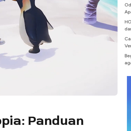
Od
Ap
HO
da
Ca
Ve
Be
ag
opia: Panduan