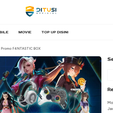
BILE
MOVIE
TOP UP DISINI
an Promo F4NTASTIC BOX
S
R
Mo
Ja