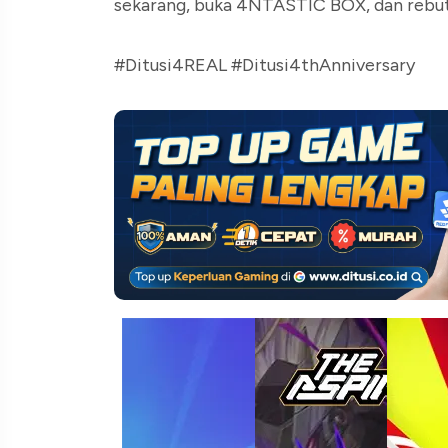
sekarang, buka 4NTASTIC BOX, dan rebut 
#Ditusi4REAL #Ditusi4thAnniversary