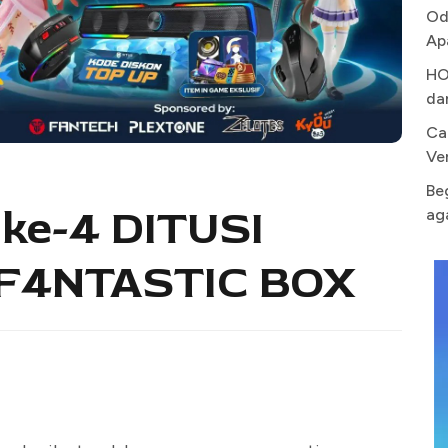
Od
Ap
HO
da
Ca
Ve
Be
 ke-4 DITUSI
ag
 F4NTASTIC BOX