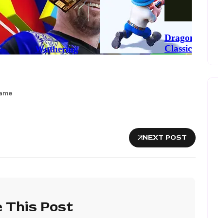
Game
NEXT POST
 This Post