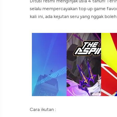
Ditusi resmi menginjak usia 4 tahun! Ter
selalu mempercayakan top up game favoritn
kali ini, ada kejutan seru yang nggak bole
Cara ikutan :