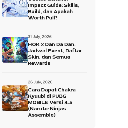
Impact Guide: Skills,
Build, dan Apakah
Worth Pull?
31 July, 2026
HOK x Dan Da Dan:
Jadwal Event, Daftar
Skin, dan Semua
Rewards
28 July, 2026
Cara Dapat Chakra
Kyuubi di PUBG
MOBILE Versi 4.5
(Naruto: Ninjas
Assemble)