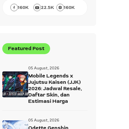
160
K
22.5
K
160
K
Featured Post
05 August, 2026
Mobile Legends x
Jujutsu Kaisen (JJK)
2026: Jadwal Resale,
Daftar Skin, dan
Estimasi Harga
05 August, 2026
Odette Genshin