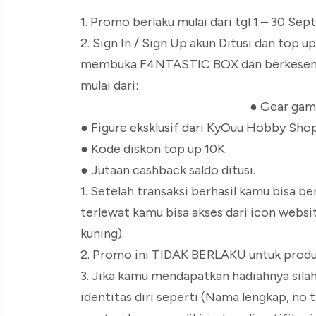
1. Promo berlaku mulai dari tgl 1 – 30 Sep
2. Sign In / Sign Up akun Ditusi dan top
membuka F4NTASTIC BOX dan berkesemp
mulai dari:
●
Gear gami
●
Figure eksklusif dari KyOuu Hobby Shop
●
Kode diskon top up 10K.
●
Jutaan cashback saldo ditusi.
1. Setelah transaksi berhasil kamu bisa b
terlewat kamu bisa akses dari icon web
kuning).
2. Promo ini TIDAK BERLAKU untuk produk
3. Jika kamu mendapatkan hadiahnya sil
identitas diri seperti (Nama lengkap, no t