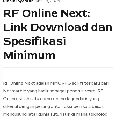
Rinaldi Syahran
June 18, 2026
RF Online Next:
Link Download dan
Spesifikasi
Minimum
RF Online Next adalah MMORPG sci-fi terbaru dari
Netmarble yang hadir sebagai penerus resmi RF
Online, salah satu game online legendaris yang
dikenal dengan perang antarfaksi berskala besar.
Mengusung latar dunia futuristik di mana teknologi