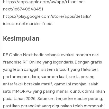
https://apps.apple.com/us/app/rf-online-
next/id6740848451
https://play.google.com/store/apps/details?
id=com.netmarble.rfnext
Kesimpulan
RF Online Next hadir sebagai evolusi modern dari
franchise RF Online yang legendaris. Dengan grafis
yang lebih canggih, sistem Biosuit yang fleksibel,
pertarungan udara, summon kuat, serta perang
antarfaksi berskala masif, game ini menjadi salah
satu MMORPG yang paling menarik untuk dimainkan
pada tahun 2026. Sebelum terjun ke medan perang,
pastikan perangkat yang digunakan telah memenuhi