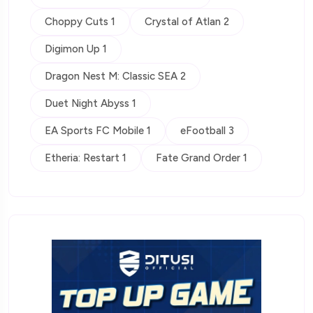
Choppy Cuts 1
Crystal of Atlan 2
Digimon Up 1
Dragon Nest M: Classic SEA 2
Duet Night Abyss 1
EA Sports FC Mobile 1
eFootball 3
Etheria: Restart 1
Fate Grand Order 1