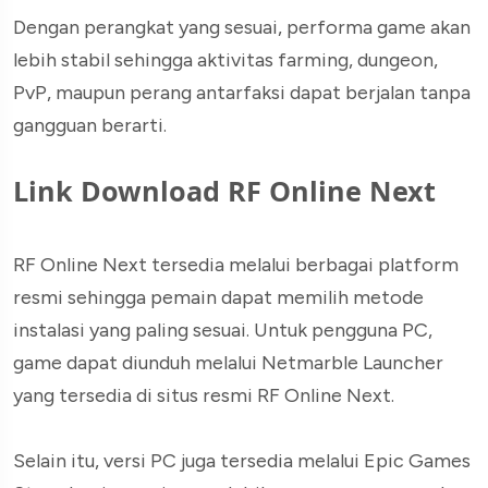
Dengan perangkat yang sesuai, performa game akan
lebih stabil sehingga aktivitas farming, dungeon,
PvP, maupun perang antarfaksi dapat berjalan tanpa
gangguan berarti.
Link Download RF Online Next
RF Online Next tersedia melalui berbagai platform
resmi sehingga pemain dapat memilih metode
instalasi yang paling sesuai. Untuk pengguna PC,
game dapat diunduh melalui Netmarble Launcher
yang tersedia di situs resmi RF Online Next.
Selain itu, versi PC juga tersedia melalui Epic Games