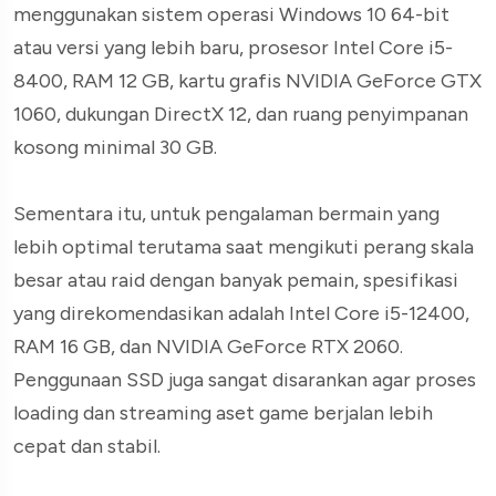
menggunakan sistem operasi Windows 10 64-bit
atau versi yang lebih baru, prosesor Intel Core i5-
8400, RAM 12 GB, kartu grafis NVIDIA GeForce GTX
1060, dukungan DirectX 12, dan ruang penyimpanan
kosong minimal 30 GB.
Sementara itu, untuk pengalaman bermain yang
lebih optimal terutama saat mengikuti perang skala
besar atau raid dengan banyak pemain, spesifikasi
yang direkomendasikan adalah Intel Core i5-12400,
RAM 16 GB, dan NVIDIA GeForce RTX 2060.
Penggunaan SSD juga sangat disarankan agar proses
loading dan streaming aset game berjalan lebih
cepat dan stabil.