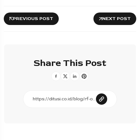
PREVIOUS POST
NEXT POST
Share This Post