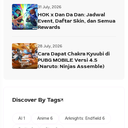
31 July, 2026
HOK x Dan Da Dan: Jadwal
Event, Daftar Skin, dan Semua
Rewards
28 July, 2026
Cara Dapat Chakra Kyuubi di
PUBG MOBILE Versi 4.5
(Naruto: Ninjas Assemble)
Discover By Tags
AI 1
Anime 6
Arknights: Endfield 6