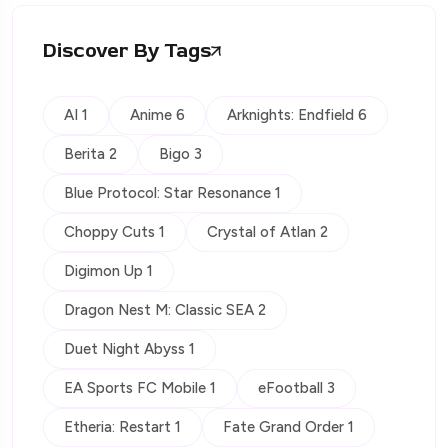
Discover By Tags
AI 1
Anime 6
Arknights: Endfield 6
Berita 2
Bigo 3
Blue Protocol: Star Resonance 1
Choppy Cuts 1
Crystal of Atlan 2
Digimon Up 1
Dragon Nest M: Classic SEA 2
Duet Night Abyss 1
EA Sports FC Mobile 1
eFootball 3
Etheria: Restart 1
Fate Grand Order 1