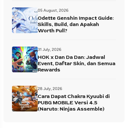
05 August, 2026
Odette Genshin Impact Guide:
Skills, Build, dan Apakah
Worth Pull?
31 July, 2026
HOK x Dan Da Dan: Jadwal
Event, Daftar Skin, dan Semua
Rewards
28 July, 2026
Cara Dapat Chakra Kyuubi di
PUBG MOBILE Versi 4.5
(Naruto: Ninjas Assemble)