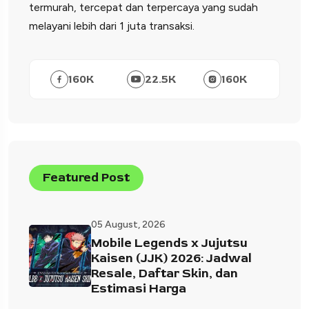
termurah, tercepat dan terpercaya yang sudah
melayani lebih dari 1 juta transaksi.
160
K
22.5
K
160
K
Featured Post
05 August, 2026
Mobile Legends x Jujutsu
Kaisen (JJK) 2026: Jadwal
Resale, Daftar Skin, dan
Estimasi Harga