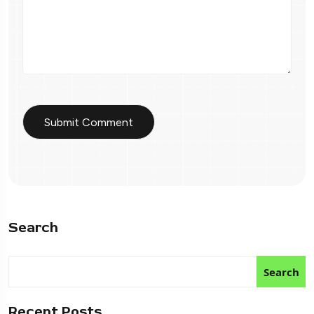
Search
Search
Recent Posts