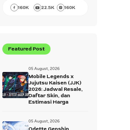
160
K
22.5
K
160
K
Featured Post
05 August, 2026
Mobile Legends x
Jujutsu Kaisen (JJK)
2026: Jadwal Resale,
Daftar Skin, dan
Estimasi Harga
05 August, 2026
Odette Genshin