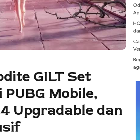
Od
Ap
HO
da
Ca
Ve
Be
ag
dite GILT Set
i PUBG Mobile,
4 Upgradable dan
sif