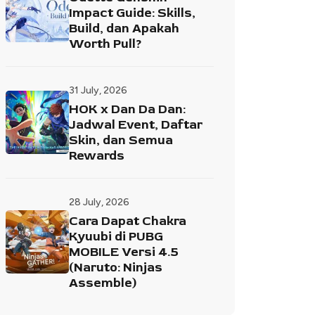
Impact Guide: Skills,
Build, dan Apakah
Worth Pull?
31 July, 2026
HOK x Dan Da Dan:
Jadwal Event, Daftar
Skin, dan Semua
Rewards
28 July, 2026
Cara Dapat Chakra
Kyuubi di PUBG
MOBILE Versi 4.5
(Naruto: Ninjas
Assemble)