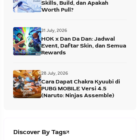
Skills, Build, dan Apakah
Worth Pull?
31 July, 2026
HOK x Dan Da Dan: Jadwal
Event, Daftar Skin, dan Semua
Rewards
28 July, 2026
Cara Dapat Chakra Kyuubi di
PUBG MOBILE Versi 4.5
(Naruto: Ninjas Assemble)
Discover By Tags