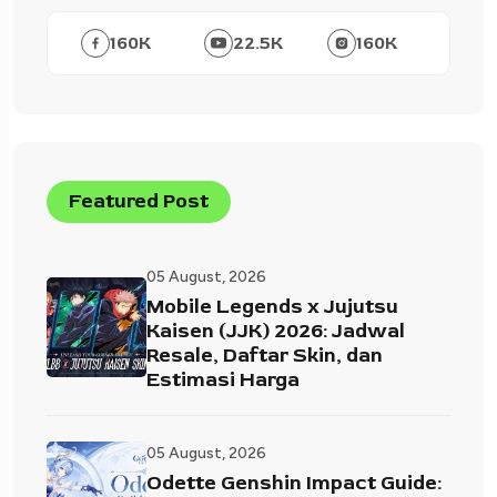
160
K
22.5
K
160
K
Featured Post
05 August, 2026
Mobile Legends x Jujutsu
Kaisen (JJK) 2026: Jadwal
Resale, Daftar Skin, dan
Estimasi Harga
05 August, 2026
Odette Genshin Impact Guide: