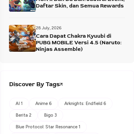
Daftar Skin, dan Semua Rewards
28 July, 2026
Cara Dapat Chakra Kyuubi di
PUBG MOBILE Versi 4.5 (Naruto:
Ninjas Assemble)
Discover By Tags
AI 1
Anime 6
Arknights: Endfield 6
Berita 2
Bigo 3
Blue Protocol: Star Resonance 1