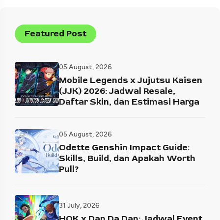
Featured Post
05 August, 2026
Mobile Legends x Jujutsu Kaisen
(JJK) 2026: Jadwal Resale,
Daftar Skin, dan Estimasi Harga
05 August, 2026
Odette Genshin Impact Guide:
Skills, Build, dan Apakah Worth
Pull?
31 July, 2026
HOK x Dan Da Dan: Jadwal Event,