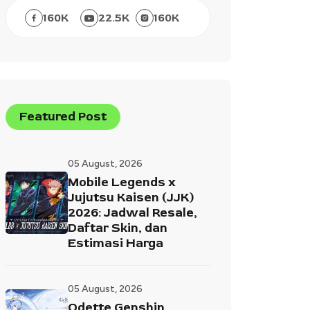
160
K
22.5
K
160
K
Featured Post
05 August, 2026
Mobile Legends x
Jujutsu Kaisen (JJK)
2026: Jadwal Resale,
Daftar Skin, dan
Estimasi Harga
05 August, 2026
Odette Genshin