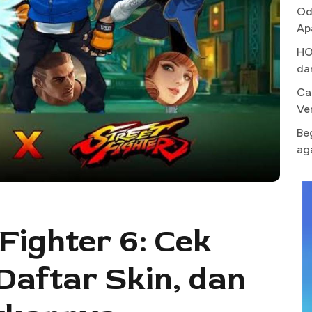
Od
Ap
HO
da
Ca
Ve
Be
ag
Fighter 6: Cek
Daftar Skin, dan