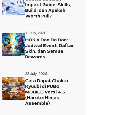
Impact Guide: Skills,
Build, dan Apakah
Worth Pull?
31 July, 2026
HOK x Dan Da Dan:
Jadwal Event, Daftar
Skin, dan Semua
Rewards
28 July, 2026
Cara Dapat Chakra
Kyuubi di PUBG
MOBILE Versi 4.5
(Naruto: Ninjas
Assemble)