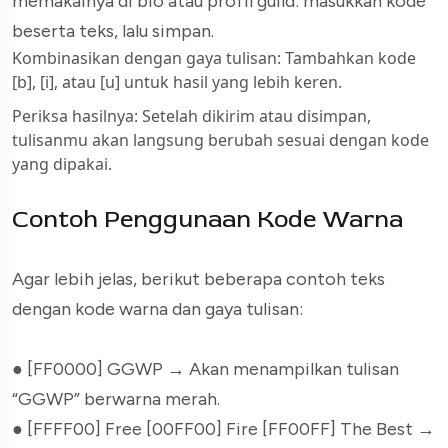
memakainya di bio atau profil guild: masukkan kode
beserta teks, lalu simpan.
Kombinasikan dengan gaya tulisan: Tambahkan kode
[b]
,
[i]
, atau
[u]
untuk hasil yang lebih keren.
Periksa hasilnya: Setelah dikirim atau disimpan,
tulisanmu akan langsung berubah sesuai dengan kode
yang dipakai.
Contoh Penggunaan Kode Warna
Agar lebih jelas, berikut beberapa contoh teks
dengan kode warna dan gaya tulisan:
● [FF0000] GGWP
→ Akan menampilkan tulisan
“GGWP” berwarna merah.
● [FFFF00] Free [00FF00] Fire [FF00FF] The Best
→