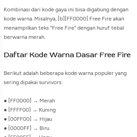
Kombinasi dari kode gaya ini bisa digabung dengan
kode warna. Misalnya,
[b][FF0000] Free Fire
akan
menampilkan teks “Free Fire” dengan huruf tebal
berwarna merah.
Daftar Kode Warna Dasar Free Fire
Berikut adalah beberapa kode warna populer yang
sering dipakai survivors:
● [FF0000]
→ Merah
● [FFFF00]
→ Kuning
● [00FF00]
→ Hijau
● [0000FF]
→ Biru