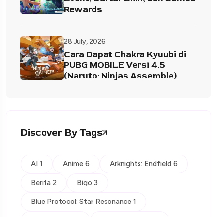
Rewards
28 July, 2026
Cara Dapat Chakra Kyuubi di
PUBG MOBILE Versi 4.5
(Naruto: Ninjas Assemble)
Discover By Tags
AI 1
Anime 6
Arknights: Endfield 6
Berita 2
Bigo 3
Blue Protocol: Star Resonance 1