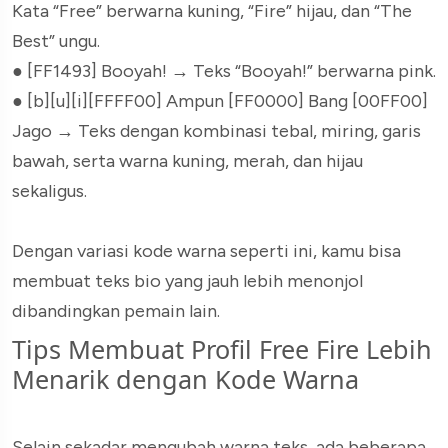
Kata “Free” berwarna kuning, “Fire” hijau, dan “The
Best” ungu.
● [FF1493] Booyah!
→ Teks “Booyah!” berwarna pink.
● [b][u][i][FFFF00] Ampun [FF0000] Bang [00FF00]
Jago
→ Teks dengan kombinasi tebal, miring, garis
bawah, serta warna kuning, merah, dan hijau
sekaligus.
Dengan variasi kode warna seperti ini, kamu bisa
membuat teks bio yang jauh lebih menonjol
dibandingkan pemain lain.
Tips Membuat Profil Free Fire Lebih
Menarik dengan Kode Warna
Selain sekadar mengubah warna teks, ada beberapa