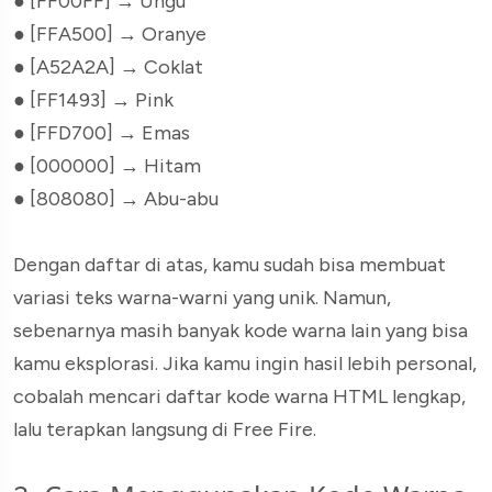
● [FF00FF]
→ Ungu
● [FFA500]
→ Oranye
● [A52A2A]
→ Coklat
● [FF1493]
→ Pink
● [FFD700]
→ Emas
● [000000]
→ Hitam
● [808080]
→ Abu-abu
Dengan daftar di atas, kamu sudah bisa membuat
variasi teks warna-warni yang unik. Namun,
sebenarnya masih banyak kode warna lain yang bisa
kamu eksplorasi. Jika kamu ingin hasil lebih personal,
cobalah mencari daftar kode warna HTML lengkap,
lalu terapkan langsung di Free Fire.