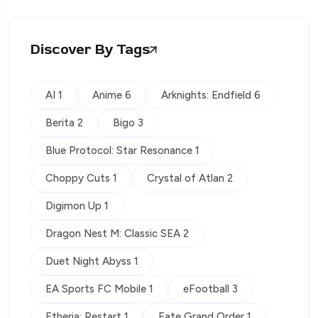
Discover By Tags
AI 1
Anime 6
Arknights: Endfield 6
Berita 2
Bigo 3
Blue Protocol: Star Resonance 1
Choppy Cuts 1
Crystal of Atlan 2
Digimon Up 1
Dragon Nest M: Classic SEA 2
Duet Night Abyss 1
EA Sports FC Mobile 1
eFootball 3
Etheria: Restart 1
Fate Grand Order 1