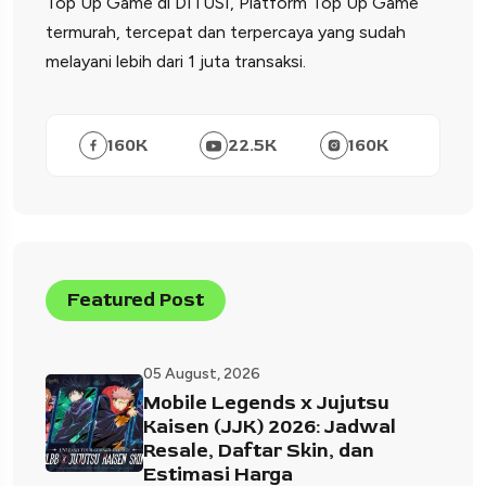
Top Up Game di DITUSI, Platform Top Up Game
termurah, tercepat dan terpercaya yang sudah
melayani lebih dari 1 juta transaksi.
160
K
22.5
K
160
K
Featured Post
05 August, 2026
Mobile Legends x Jujutsu
Kaisen (JJK) 2026: Jadwal
Resale, Daftar Skin, dan
Estimasi Harga