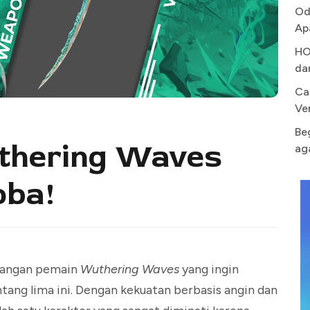
Od
Ap
HO
da
Ca
Ve
Be
uthering Waves
ag
oba!
alangan pemain
Wuthering Waves
yang ingin
ang lima ini. Dengan kekuatan berbasis angin dan