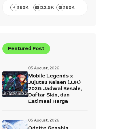
160
K
22.5
K
160
K
Featured Post
05 August, 2026
Mobile Legends x
Jujutsu Kaisen (JJK)
2026: Jadwal Resale,
Daftar Skin, dan
Estimasi Harga
05 August, 2026
Odette Genshin