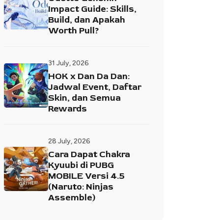
Impact Guide: Skills,
Build, dan Apakah
Worth Pull?
31 July, 2026
HOK x Dan Da Dan:
Jadwal Event, Daftar
Skin, dan Semua
Rewards
28 July, 2026
Cara Dapat Chakra
Kyuubi di PUBG
MOBILE Versi 4.5
(Naruto: Ninjas
Assemble)