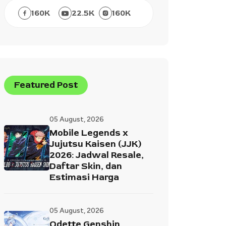
160
K
22.5
K
160
K
Featured Post
05 August, 2026
Mobile Legends x
Jujutsu Kaisen (JJK)
2026: Jadwal Resale,
Daftar Skin, dan
Estimasi Harga
05 August, 2026
Odette Genshin