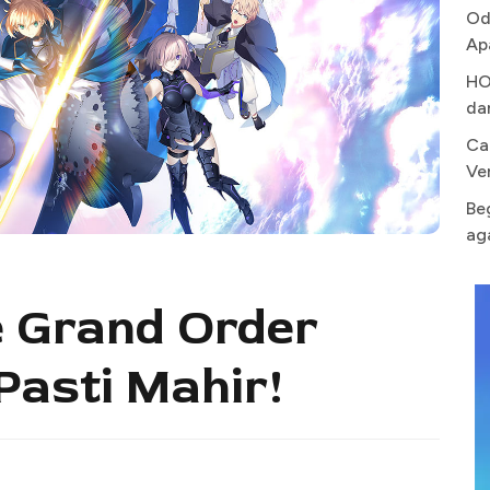
Od
Ap
HO
da
Ca
Ve
Be
ag
e Grand Order
Pasti Mahir!