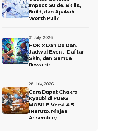
Impact Guide: Skills,
Build, dan Apakah
Worth Pull?
31 July, 2026
HOK x Dan Da Dan:
Jadwal Event, Daftar
Skin, dan Semua
Rewards
28 July, 2026
Cara Dapat Chakra
Kyuubi di PUBG
MOBILE Versi 4.5
(Naruto: Ninjas
Assemble)