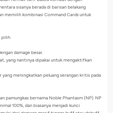
mentara sisanya berada di barisan belakang
akan memilih kombinasi Command Cards untuk
pilih:
dengan damage besar.
pat, yang nantinya dipakai untuk mengaktifkan
tar yang meningkatkan peluang serangan kritis pada
angan pamungkas bernama Noble Phantasm (NP). NP
nimal 100%, dan biasanya menjadi kunci
mulai dari damage masif hingga buff atau debuff